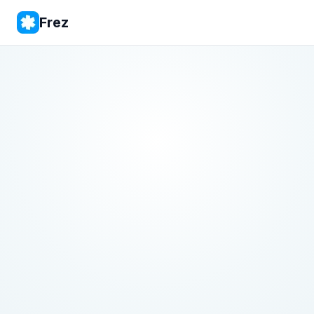
Frez
-50%