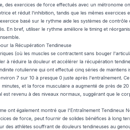
, des exercices de force effectués avec un métronome ont
rice et réduit l'inhibition, tandis que les mêmes exercices e
e l'exercice basé sur le rythme aide les systèmes de contrôl
s. En bref, utiliser le rythme améliore le timing et réorgan
 ensemble.
our la Récupération Tendineuse
riques (où les muscles se contractent sans bouger l'articu
der à réduire la douleur et accélérer la récupération tendin
dinite rotulienne qui ont effectué cinq séries de maintiens 
environ 7 sur 10 à presque 0 juste après l'entraînement. C
 minutes, et la force musculaire a augmenté de près de 2
al est revenu à des niveaux normaux, suggérant que le corp
erme ont également montré que l'Entraînement Tendineux N
cices de force, peut fournir de solides bénéfices à long t
ur des athlètes souffrant de douleurs tendineuses au gen