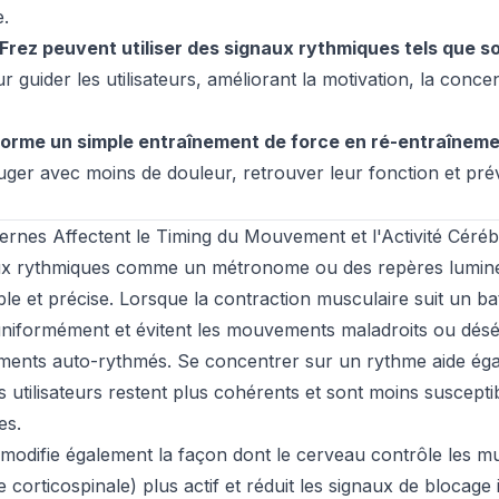
.
Frez peuvent utiliser des signaux rythmiques tels que 
 guider les utilisateurs, améliorant la motivation, la concen
forme un simple entraînement de force en ré-entraînem
uger avec moins de douleur, retrouver leur fonction et prév
nes Affectent le Timing du Mouvement et l'Activité Céréb
ux rythmiques comme un métronome ou des repères lumine
e et précise. Lorsque la contraction musculaire suit un bat
iformément et évitent les mouvements maladroits ou déséq
ments auto-rythmés. Se concentrer sur un rythme aide éga
les utilisateurs restent plus cohérents et sont moins suscept
es.
modifie également la façon dont le cerveau contrôle les mus
corticospinale) plus actif et réduit les signaux de blocage i