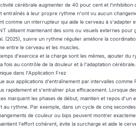
ctivité cérébrale augmenter de 40 pour cent et l'inhibition
nt entraînés à leur propre rythme n'ont vu aucun changem
nt comme un interrupteur qui aide le cerveau à s'adapter e
T utilisent maintenant des sons ou visuels externes pour gu
al. (2025), suivre un rythme régulier améliore la coordinatio
me entre le cerveau et les muscles.
temps d'exercice et la charge sont les mêmes, ajouter du r
la fois au contrôle de la douleur et à l'adaptation cérébrale.
mique dans l'Application Frez
ue aux applications d'entraînement par intervalles comme F
plus rapidement et s'entraîner plus efficacement. Lorsque 
es marquent les phases de début, maintien et repos d'un exe
rt au rythme. Par exemple, dans un cycle de cinq secondes 
hangements de couleur ou bips peuvent montrer exactemen
intient l'effort cohérent, évite la surcharge et aide le ce