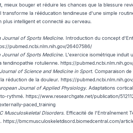
, mieux bouger et réduire les chances que la blessure rev
 il transforme la rééducation tendineuse d'une simple routi
 plus intelligent et connecté au cerveau.
sh Journal of Sports Medicine.
Introduction du concept d'En
tps://pubmed.ncbi.nlm.nih.gov/26407586/
h Journal of Sports Medicine.
L'exercice isométrique induit u
 la tendinopathie rotulienne.
https://pubmed.ncbi.nlm.nih.go
Journal of Science and Medicine in Sport.
Comparaison de l
la réduction de la douleur.
https://pubmed.ncbi.nlm.nih.go
ropean Journal of Applied Physiology.
Adaptations cortica
uto-rythmé.
https://www.researchgate.net/publication/5121
externally-paced_training
 Musculoskeletal Disorders.
Efficacité de l'Entraînement 
e.
https://bmcmusculoskeletdisord.biomedcentral.com/articl