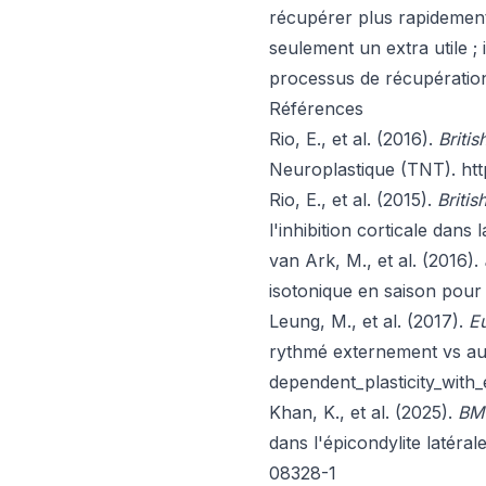
récupérer plus rapidement
seulement un extra utile ;
processus de récupération
Références
Rio, E., et al. (2016).
Briti
Neuroplastique (TNT).
ht
Rio, E., et al. (2015).
Britis
l'inhibition corticale dans
van Ark, M., et al. (2016).
isotonique en saison pour 
Leung, M., et al. (2017).
Eu
rythmé externement vs a
dependent_plasticity_with_
Khan, K., et al. (2025).
BMC
dans l'épicondylite latéral
08328-1