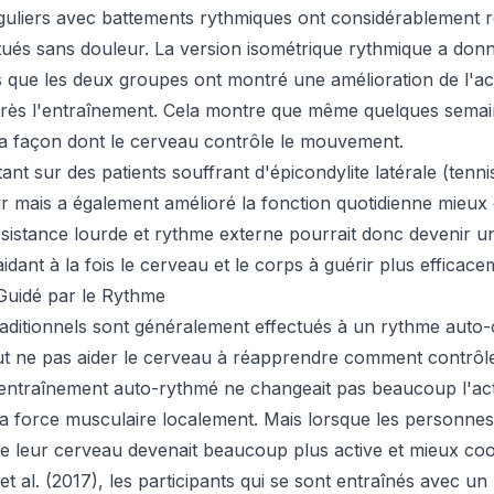
éguliers avec battements rythmiques ont considérablement r
ectués sans douleur. La version isométrique rythmique a do
s que les deux groupes ont montré une amélioration de l'act
 après l'entraînement. Cela montre que même quelques semai
a façon dont le cerveau contrôle le mouvement.
nt sur des patients souffrant d'épicondylite latérale (tenn
ur mais a également amélioré la fonction quotidienne mieux 
résistance lourde et rythme externe pourrait donc devenir 
idant à la fois le cerveau et le corps à guérir plus efficace
Guidé par le Rythme
aditionnels sont généralement effectués à un rythme auto-c
eut ne pas aider le cerveau à réapprendre comment contrô
entraînement auto-rythmé ne changeait pas beaucoup l'activ
 la force musculaire localement. Mais lorsque les personnes
de leur cerveau devenait beaucoup plus active et mieux co
t al. (2017), les participants qui se sont entraînés avec 