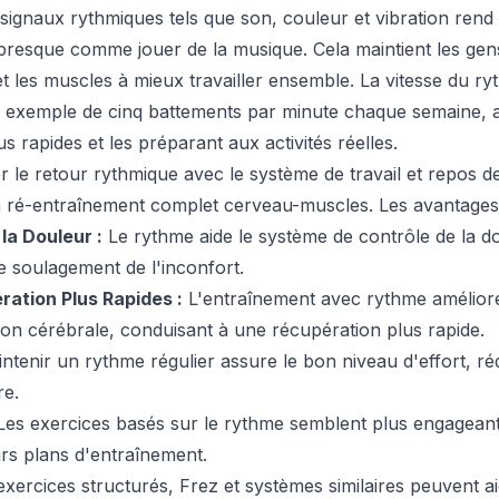
e signaux rythmiques tels que son, couleur et vibration rend
 presque comme jouer de la musique. Cela maintient les gen
et les muscles à mieux travailler ensemble. La vitesse du r
exemple de cinq battements par minute chaque semaine, aid
s rapides et les préparant aux activités réelles.
 le retour rythmique avec le système de travail et repos d
 ré-entraînement complet cerveau-muscles. Les avantages 
la Douleur :
Le rythme aide le système de contrôle de la 
e soulagement de l'inconfort.
ation Plus Rapides :
L'entraînement avec rythme améliore 
ion cérébrale, conduisant à une récupération plus rapide.
ntenir un rythme régulier assure le bon niveau d'effort, réd
re.
es exercices basés sur le rythme semblent plus engageants e
eurs plans d'entraînement.
xercices structurés, Frez et systèmes similaires peuvent a