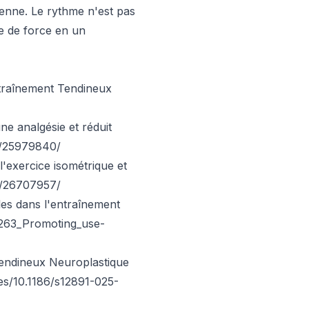
ienne. Le rythme n'est pas
ne de force en un
traînement Tendineux
ne analgésie et réduit
v/25979840/
'exercice isométrique et
v/26707957/
les dans l'entraînement
1263_Promoting_use-
Tendineux Neuroplastique
es/10.1186/s12891-025-