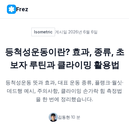
Frez
Isometric
게시일
2026년 6월 6일
등척성운동이란? 효과, 종류, 초
보자 루틴과 클라이밍 활용법
등척성운동 뜻과 효과, 대표 운동 종류, 플랭크·월싯·
데드행 예시, 주의사항, 클라이밍 손가락 힘 측정법
을 한 번에 정리했습니다.
·
김동현
10
분